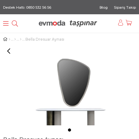
Destek Hattı: 0850 532 56 56
Blog
Sipariş Takip
Bella Dresuar Aynası