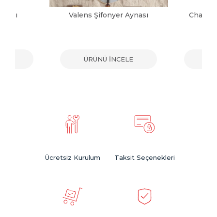
ynası
Valens Şifonyer Aynası
Charm B
ELE
ÜRÜNÜ İNCELE
ÜR
Ücretsiz Kurulum
Taksit Seçenekleri