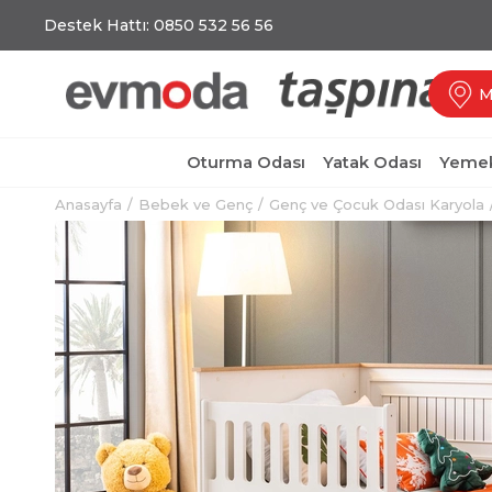
Destek Hattı: 0850 532 56 56
M
Oturma Odası
Yatak Odası
Yemek
Anasayfa
Bebek ve Genç
Genç ve Çocuk Odası Karyola