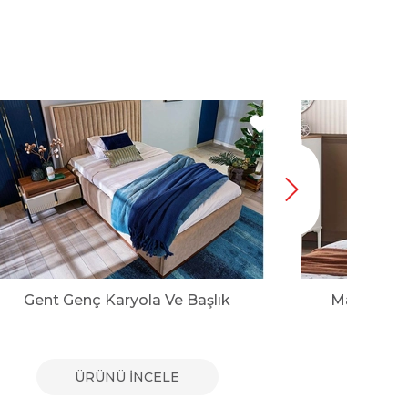
Gent Genç Karyola Ve Başlık
Marco 100'
ÜRÜNÜ İNCELE