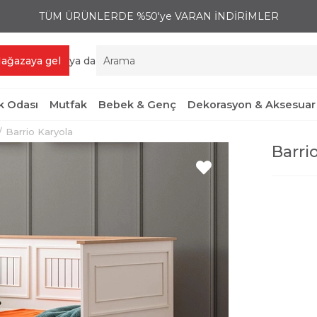
TÜM ÜRÜNLERDE %50'ye VARAN İNDİRİMLER
ağazaya gel
ya da
 Odası
Mutfak
Bebek & Genç
Dekorasyon & Aksesuar
Barrio Karyola
Barri