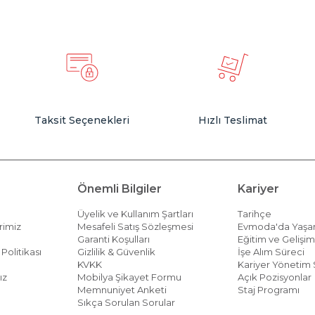
Taksit Seçenekleri
Hızlı Teslimat
Önemli Bilgiler
Kariyer
Üyelik ve Kullanım Şartları
Tarihçe
rimiz
Mesafeli Satış Sözleşmesi
Evmoda'da Yaş
Garanti Koşulları
Eğitim ve Gelişi
Politikası
Gizlilik & Güvenlik
İşe Alım Süreci
KVKK
Kariyer Yönetim 
ız
Mobilya Şikayet Formu
Açık Pozisyonlar
Memnuniyet Anketi
Staj Programı
Sıkça Sorulan Sorular