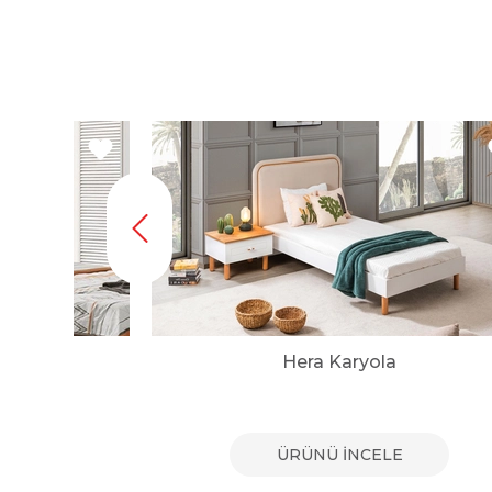
Başlığı
Hera Karyola
E
ÜRÜNÜ İNCELE