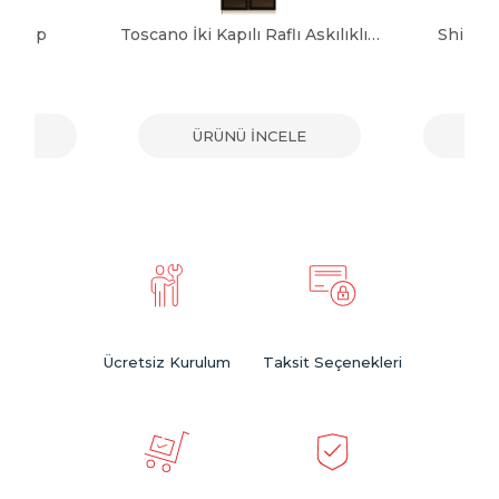
 Dolap
Toscano İki Kapılı Raflı Askılıklı Dolap
Shine 
ELE
ÜRÜNÜ İNCELE
ÜR
Ücretsiz Kurulum
Taksit Seçenekleri