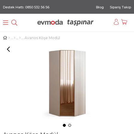
Destek Hattı: 0850 532 56 56
Blog
Sipariş Takip
Avanos Köşe Modül