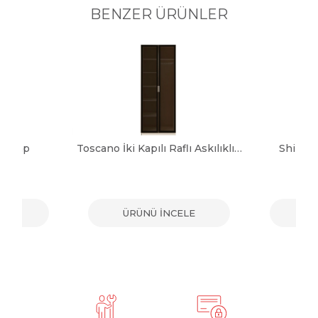
BENZER ÜRÜNLER
 Dolap
Toscano İki Kapılı Raflı Askılıklı Dolap
Shine 
ELE
ÜRÜNÜ İNCELE
ÜR