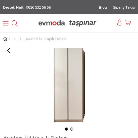
Destek Hattı: 0850 532 56 56
Blog
Sipariş Takip
Avalon İki Kapılı Dolap