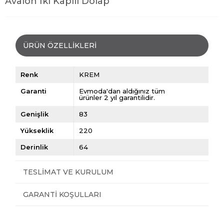
Avalon İki Kapılı Dolap
ÜRÜN ÖZELLIKLERI
Renk
KREM
Garanti
Evmoda'dan aldığınız tüm
ürünler 2 yıl garantilidir.
Genişlik
83
Yükseklik
220
Derinlik
64
TESLIMAT VE KURULUM
GARANTI KOŞULLARI