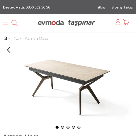
Destek Hattı: 0850 532 56 56
Blog
Sipariş Takip
Asman Masa