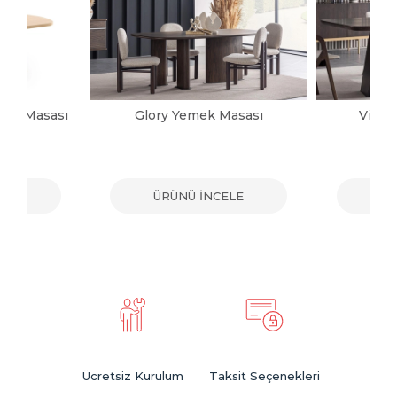
mek Masası
Glory Yemek Masası
Victo
ELE
ÜRÜNÜ İNCELE
ÜR
Ücretsiz Kurulum
Taksit Seçenekleri