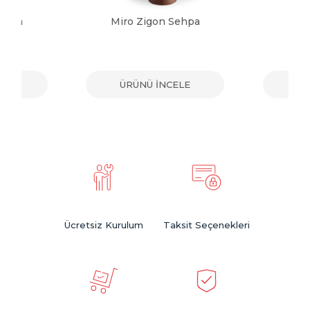
Sehpa
Miro Zigon Sehpa
Sol
ELE
ÜRÜNÜ İNCELE
ÜR
Ücretsiz Kurulum
Taksit Seçenekleri