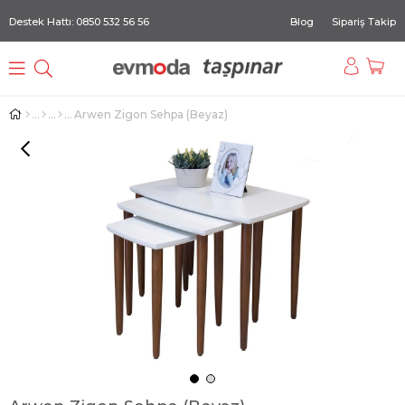
Destek Hattı: 0850 532 56 56
Blog
Sipariş Takip
Arwen Zigon Sehpa (Beyaz)