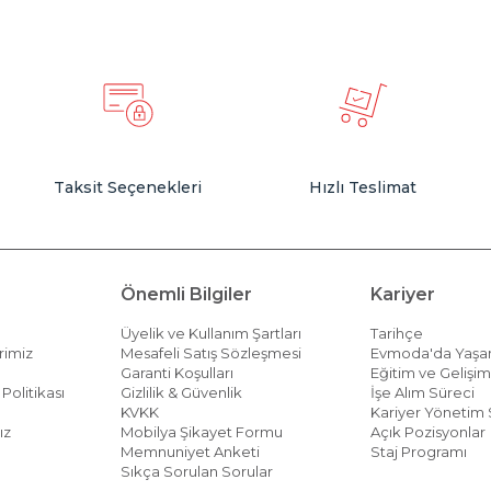
Taksit Seçenekleri
Hızlı Teslimat
Önemli Bilgiler
Kariyer
Üyelik ve Kullanım Şartları
Tarihçe
rimiz
Mesafeli Satış Sözleşmesi
Evmoda'da Yaş
Garanti Koşulları
Eğitim ve Gelişi
Politikası
Gizlilik & Güvenlik
İşe Alım Süreci
KVKK
Kariyer Yönetim 
ız
Mobilya Şikayet Formu
Açık Pozisyonlar
Memnuniyet Anketi
Staj Programı
Sıkça Sorulan Sorular