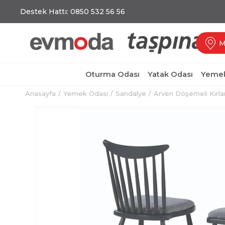
Destek Hattı: 0850 532 56 56
M
Oturma Odası
Yatak Odası
Yemek
Anasayfa
Yemek Odası
Sandalye
Arven Döşemeli Kırla