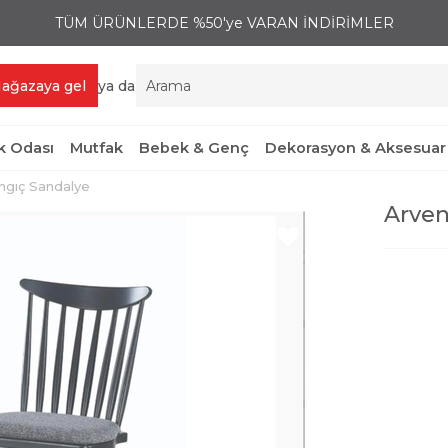
TÜM ÜRÜNLERDE %50'ye VARAN İNDİRİMLER
ağazaya gel
ya da
 Odası
Mutfak
Bebek & Genç
Dekorasyon & Aksesuar
ngıç Sandalye
Arven