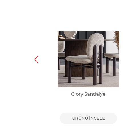
ye
Glory Sandalye
E
ÜRÜNÜ İNCELE