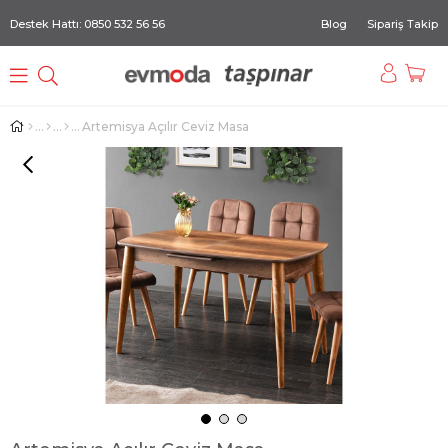
Destek Hattı: 0850 532 56 56
Blog
Sipariş Takip
Artemisya Açılır Ceviz Masa