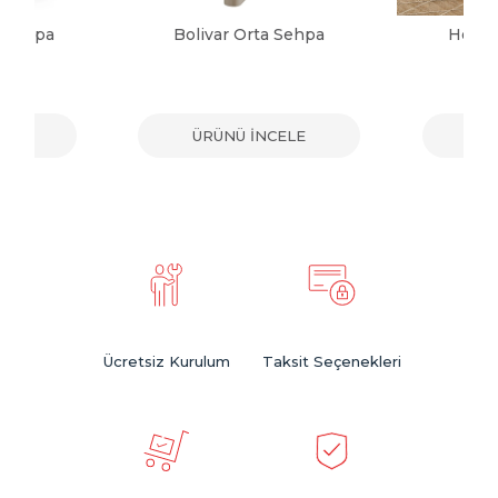
a Sehpa
Bolivar Orta Sehpa
Herma
ELE
ÜRÜNÜ İNCELE
ÜR
Ücretsiz Kurulum
Taksit Seçenekleri