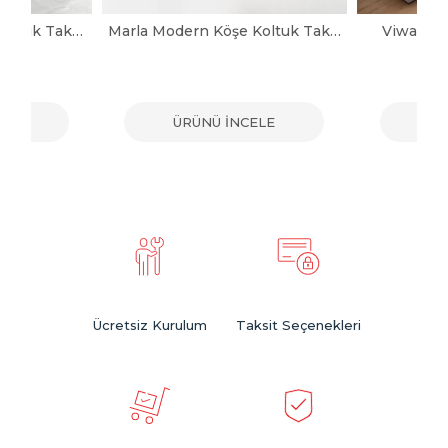
Noya Modern Köşe Koltuk Takımı
Marla Modern Köşe Koltuk Takımı
Viwax Mo
ELE
ÜRÜNÜ İNCELE
ÜR
Ücretsiz Kurulum
Taksit Seçenekleri