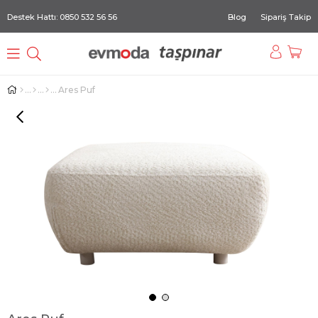
Destek Hattı: 0850 532 56 56
Blog
Sipariş Takip
Ares Puf