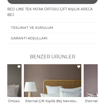
BED LİNE TEK YATAK ÖRTÜSÜ ÇİFT KİŞİLİK ARECA
BEJ
TESLIMAT VE KURULUM
GARANTI KOŞULLARI
BENZER ÜRÜNLER
 Yatak Örtüsü
Eternal Çift Kişilik Bej Nevresimli Yatak Örtüsü Seti