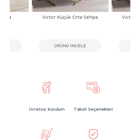
Sehpa
Victor Küçük Orta Sehpa
Victor 
ELE
ÜRÜNÜ İNCELE
ÜR
Ücretsiz Kurulum
Taksit Seçenekleri