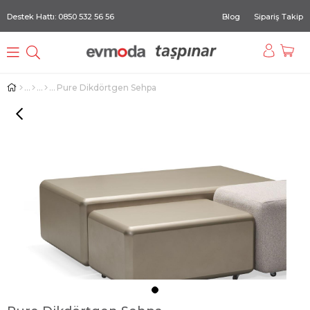
Destek Hattı: 0850 532 56 56
Blog
Sipariş Takip
Pure Dikdörtgen Sehpa