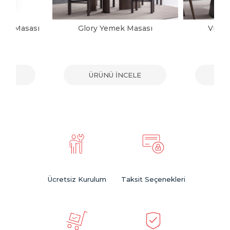
mek Masası
Glory Yemek Masası
Victo
ELE
ÜRÜNÜ İNCELE
ÜR
Ücretsiz Kurulum
Taksit Seçenekleri