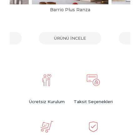
anza
Barrio Plus Ranza
H
ELE
ÜRÜNÜ İNCELE
ÜR
Ücretsiz Kurulum
Taksit Seçenekleri