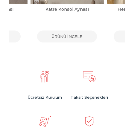
Aynası
Katre Konsol Aynası
Herman
ELE
ÜRÜNÜ İNCELE
ÜR
Ücretsiz Kurulum
Taksit Seçenekleri