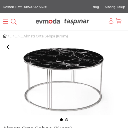
Destek Hattı: 0850 532 56 56
Blog
Sipariş Takip
Almatı Orta Sehpa (Krom)