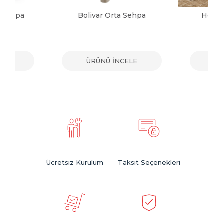
a Sehpa
Bolivar Orta Sehpa
Herma
ELE
ÜRÜNÜ İNCELE
ÜR
Ücretsiz Kurulum
Taksit Seçenekleri