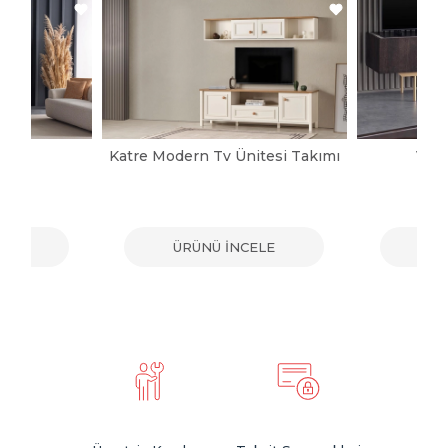
pası
Katre Modern Tv Ünitesi Takımı
Vict
ELE
ÜRÜNÜ İNCELE
ÜR