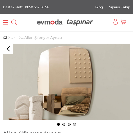
Destek Hattı: 0850 532 56 56
Blog
Sipariş Takip
Allen Şifonyer Aynası