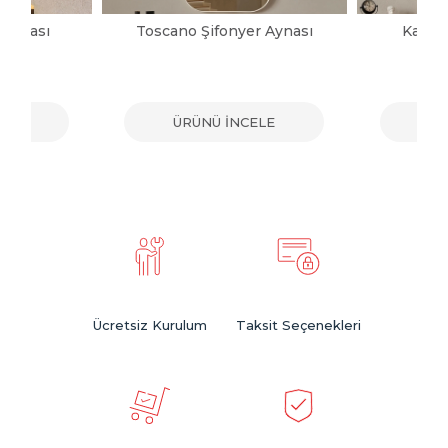
 Aynası
Toscano Şifonyer Aynası
Katre 
ELE
ÜRÜNÜ İNCELE
ÜR
Ücretsiz Kurulum
Taksit Seçenekleri