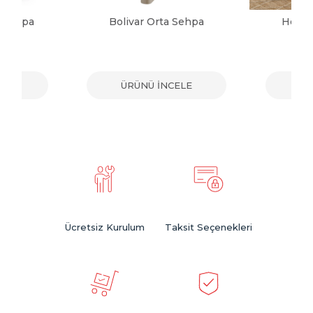
a Sehpa
Bolivar Orta Sehpa
Herma
ELE
ÜRÜNÜ İNCELE
ÜR
Ücretsiz Kurulum
Taksit Seçenekleri