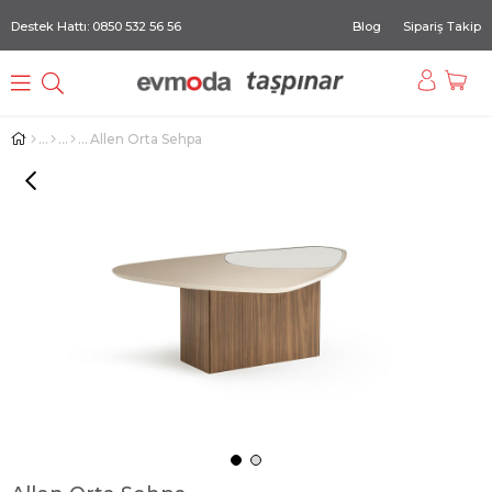
Destek Hattı: 0850 532 56 56
Blog
Sipariş Takip
Allen Orta Sehpa