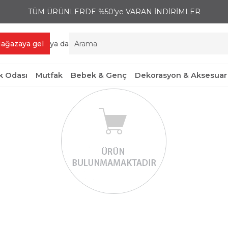
TÜM ÜRÜNLERDE %50'ye VARAN İNDİRİMLER
ağazaya gel
ya da
 Odası
Mutfak
Bebek & Genç
Dekorasyon & Aksesuar