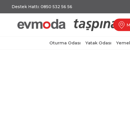
Destek Hattı: 0850 532 56 56
M
Oturma Odası
Yatak Odası
Yemek