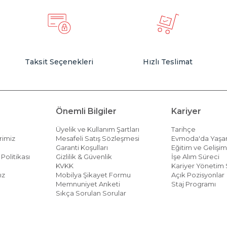
Taksit Seçenekleri
Hızlı Teslimat
Önemli Bilgiler
Kariyer
Üyelik ve Kullanım Şartları
Tarihçe
rimiz
Mesafeli Satış Sözleşmesi
Evmoda'da Yaş
Garanti Koşulları
Eğitim ve Gelişi
Politikası
Gizlilik & Güvenlik
İşe Alım Süreci
KVKK
Kariyer Yönetim 
ız
Mobilya Şikayet Formu
Açık Pozisyonlar
Memnuniyet Anketi
Staj Programı
Sıkça Sorulan Sorular