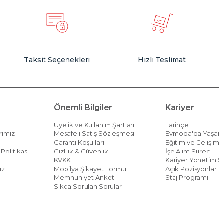
Taksit Seçenekleri
Hızlı Teslimat
Önemli Bilgiler
Kariyer
Üyelik ve Kullanım Şartları
Tarihçe
rimiz
Mesafeli Satış Sözleşmesi
Evmoda'da Yaş
Garanti Koşulları
Eğitim ve Gelişi
Politikası
Gizlilik & Güvenlik
İşe Alım Süreci
KVKK
Kariyer Yönetim 
ız
Mobilya Şikayet Formu
Açık Pozisyonlar
Memnuniyet Anketi
Staj Programı
Sıkça Sorulan Sorular