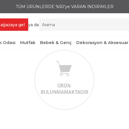
TÜM ÜRÜNLERDE %50'ye VARAN İNDİRİMLER
ağazaya gel
ya da
 Odası
Mutfak
Bebek & Genç
Dekorasyon & Aksesuar