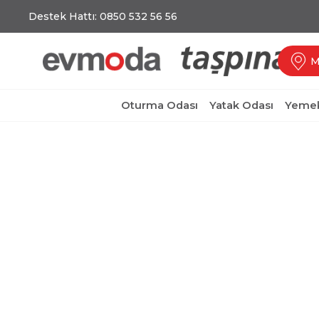
Destek Hattı: 0850 532 56 56
M
Oturma Odası
Yatak Odası
Yemek