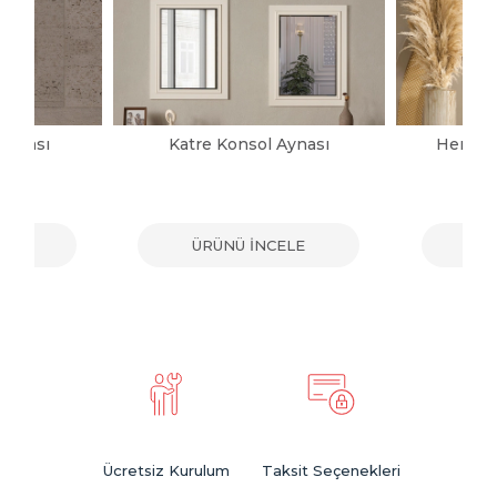
Aynası
Katre Konsol Aynası
Herman
ELE
ÜRÜNÜ İNCELE
ÜR
Ücretsiz Kurulum
Taksit Seçenekleri