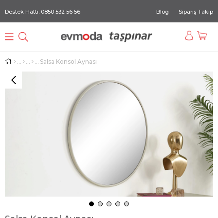
Destek Hattı: 0850 532 56 56
Blog
Sipariş Takip
Salsa Konsol Aynası