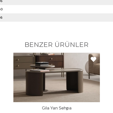
36
40
36
BENZER ÜRÜNLER
Gila Yan Sehpa