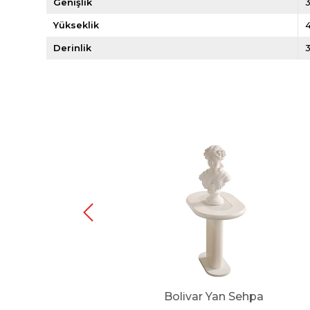
Genişlik
Yükseklik
Derinlik
hpa
Bolivar Yan Sehpa