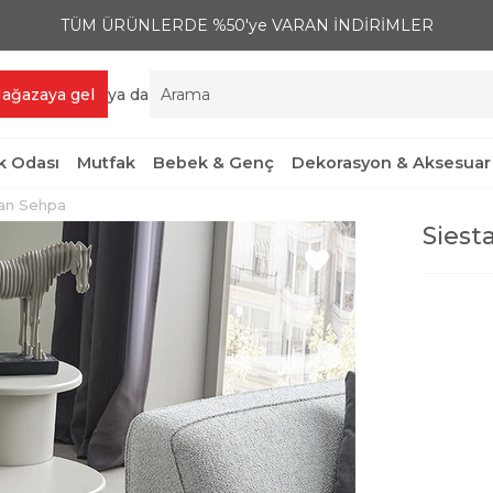
TÜM ÜRÜNLERDE %50'ye VARAN İNDİRİMLER
ağazaya gel
ya da
 Odası
Mutfak
Bebek & Genç
Dekorasyon & Aksesuar
Yan Sehpa
Siest