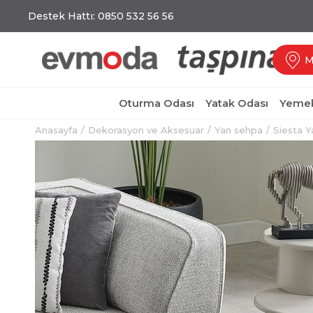
Destek Hattı: 0850 532 56 56
M
Oturma Odası
Yatak Odası
Yemek
Anasayfa
Dekorasyon ve Aksesuar
Yan sehpa
Siesta 